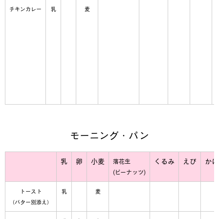
チキンカレー
乳
麦
モーニング・パン
乳
卵
小麦
くるみ
えび
かに
落花生
(ピーナッツ)
トースト
乳
麦
（バター別添え）