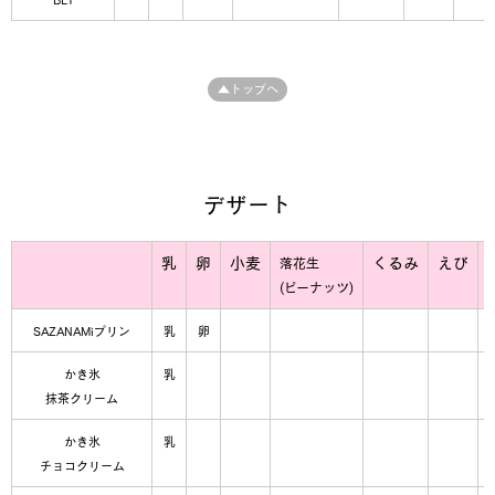
▲トップへ
デザート
乳
卵
小麦
くるみ
えび
落花生
(ピーナッツ)
SAZANAMiプリン
乳
卵
かき氷
乳
抹茶クリーム
かき氷
乳
チョコクリーム