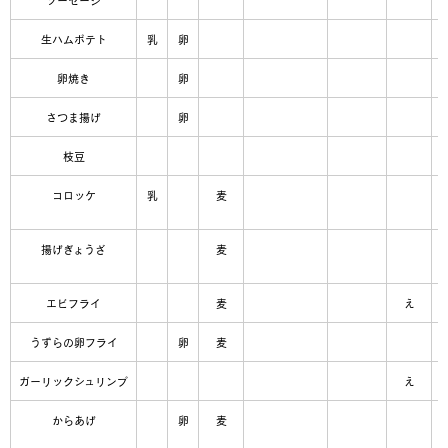
ソーセージ
生ハムポテト
乳
卵
卵焼き
卵
さつま揚げ
卵
枝豆
コロッケ
乳
麦
揚げぎょうざ
麦
エビフライ
麦
え
うずらの卵フライ
卵
麦
ガーリックシュリンプ
え
からあげ
卵
麦