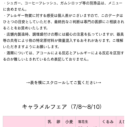
・シュガー、コーヒーフレッシュ、ガムシロップ等の別添品は、メニュー
に含めません。
・アレルギー物質に対する感受は個人差がございますので、このデータは
ひとつの目安としていただき、最終的なご判断は専門の医師にご相談され
ることをお奨めいたします。
・店舗内製造時、調理盛付けの際には細心の注意を払っていますが、器具
等の共有により他の特定原材料が微量混入するおそれがあります。ご理解
いただきますようにお願いします。
・酒類については、アコールによる反応とアレルギーによる反応を区別す
るのが難しいとされているため表記しておりません。
→表を横にスクロールしてご覧ください→
キャラメルフェア（7/8～8/10）
乳
卵
小麦
くるみ
えび
落花生