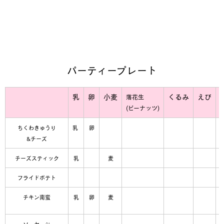
パーティープレート
乳
卵
小麦
くるみ
えび
落花生
(ピーナッツ)
ちくわきゅうり
乳
卵
&チーズ
チーズスティック
乳
麦
フライドポテト
チキン南蛮
乳
卵
麦