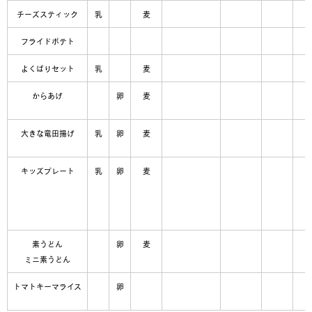
チーズスティック
乳
麦
フライドポテト
よくばりセット
乳
麦
からあげ
卵
麦
大きな竜田揚げ
乳
卵
麦
キッズプレート
乳
卵
麦
素うどん
卵
麦
ミニ素うどん
トマトキーマライス
卵