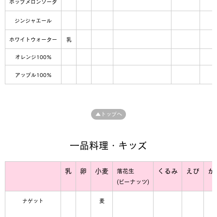
ポップメロンソーダ
ジンジャエール
ホワイトウォーター
乳
オレンジ100%
アップル100%
▲トップへ
一品料理・キッズ
乳
卵
小麦
くるみ
えび
か
落花生
(ピーナッツ)
ナゲット
麦