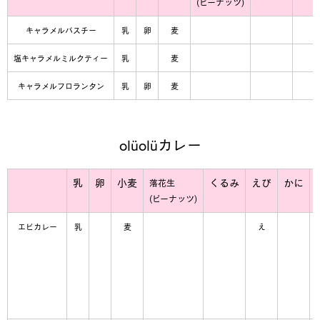
(ピーナッツ)
キャラメルバスチー
乳
卵
麦
塩キャラメルミルクティー
乳
麦
キャラメルフロランタン
乳
卵
麦
olüolüカレー
乳
卵
小麦
くるみ
えび
かに
落花生
(ピーナッツ)
エビカレー
乳
麦
え